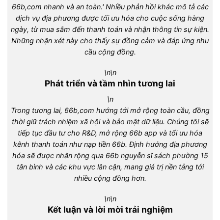
66b,com nhanh và an toàn.' Nhiều phản hồi khác mô tả các
dịch vụ địa phương được tối ưu hóa cho cuộc sống hàng
ngày, từ mua sắm đến thanh toán và nhận thông tin sự kiện.
Những nhận xét này cho thấy sự đồng cảm và đáp ứng nhu
cầu cộng đồng.
\n\n
Phát triển và tầm nhìn tương lai
\n
Trong tương lai, 66b,com hướng tới mở rộng toàn cầu, đồng
thời giữ trách nhiệm xã hội và bảo mật dữ liệu. Chúng tôi sẽ
tiếp tục đầu tư cho R&D, mở rộng 66b app và tối ưu hóa
kênh thanh toán như nạp tiền 66b. Định hướng địa phương
hóa sẽ được nhân rộng qua 66b nguyễn sĩ sách phường 15
tân bình và các khu vực lân cận, mang giá trị nền tảng tới
nhiều cộng đồng hơn.
\n\n
Kết luận và lời mời trải nghiệm