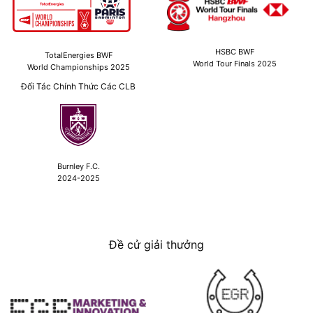
HSBC BWF
TotalEnergies BWF
World Tour Finals 2025
World Championships 2025
Đối Tác Chính Thức Các CLB
Burnley F.C.
2024-2025
Đề cử giải thưởng