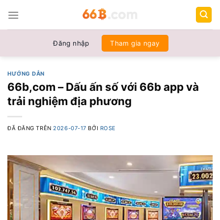
Chuyển
đến
nội
dung
Đăng nhập
Tham gia ngay
HƯỚNG DẪN
66b,com – Dấu ấn số với 66b app và
trải nghiệm địa phương
ĐÃ ĐĂNG TRÊN
2026-07-17
BỞI
ROSE