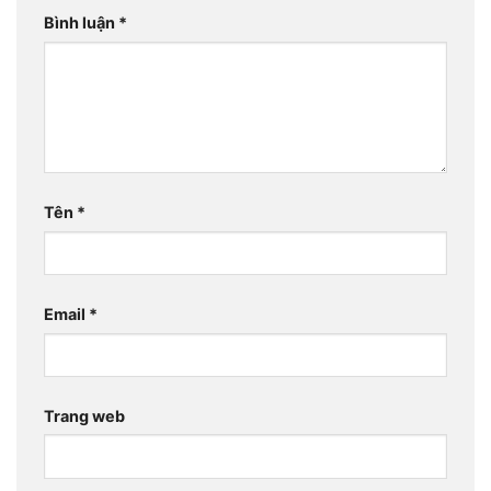
Bình luận
*
Tên
*
Email
*
Trang web