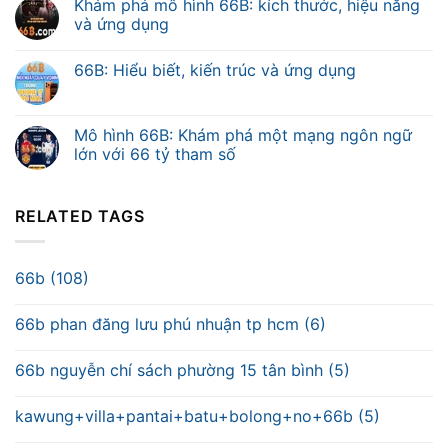
Khám phá mô hình 66B: kích thước, hiệu năng
và ứng dụng
66B: Hiểu biết, kiến trúc và ứng dụng
Mô hình 66B: Khám phá một mạng ngôn ngữ
lớn với 66 tỷ tham số
RELATED TAGS
66b (108)
66b phan đăng lưu phú nhuận tp hcm (6)
66b nguyễn chí sách phường 15 tân bình (5)
kawung+villa+pantai+batu+bolong+no+66b (5)