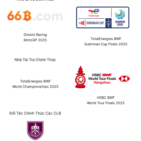
Gresini Racing
TotalEnergies BWF
MotoGP 2025
Sudirman Cup Finals 2025
Nhà Tài Trợ Chính Thức
HSBC BWF
TotalEnergies BWF
World Tour Finals 2025
World Championships 2025
Đối Tác Chính Thức Các CLB