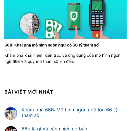
66B: Khai phá mô hình ngôn ngữ có 66 tỷ tham số
Khám phá khái niệm, kiến trúc và ứng dụng của mô hình ngôn
ngữ 66B với quy mô tham số lên đến...
BÀI VIẾT MỚI NHẤT
Khám phá 66B: Mô hình ngôn ngữ lớn 66 tỷ
tham số
66b là gì và cách hiểu cơ bản