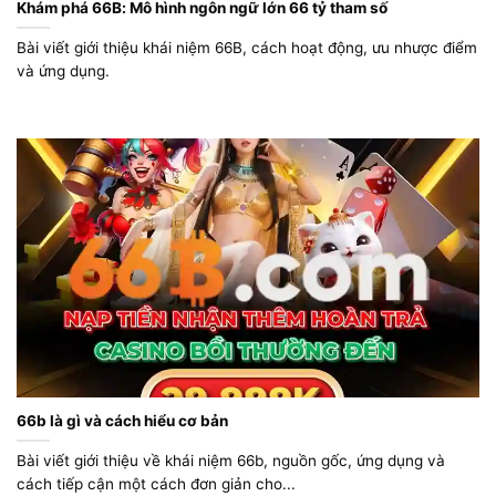
Khám phá 66B: Mô hình ngôn ngữ lớn 66 tỷ tham số
Bài viết giới thiệu khái niệm 66B, cách hoạt động, ưu nhược điểm
và ứng dụng.
66b là gì và cách hiểu cơ bản
Bài viết giới thiệu về khái niệm 66b, nguồn gốc, ứng dụng và
cách tiếp cận một cách đơn giản cho...