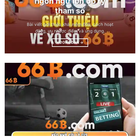
ngôn ngữ lớn 66 tỷ
tham số
Bài viết giới thiệu khái niệm 66B, cách hoạt
động, ưu nhược điểm và ứng dụng.
HƯỚNG DẪN
→