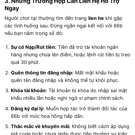
3. Những Trường Hợp Cần Liên Hệ Hỗ Trợ
Ngay
Người chơi tại
thường tìm đến trang
lien he
khi gặp
các tình huống sau. Đừng ngần ngại kết nối với 66b
nếu bạn nằm trong số đó:
Sự cố Nạp/Rút tiền:
Tiền đã trừ tài khoản ngân
hàng nhưng chưa lên điểm, hoặc lệnh rút tiền bị treo
quá 30 phút.
Quên thông tin đăng nhập:
Mất mật khẩu hoặc
quên tên đăng nhập và không thể tự khôi phục.
Khóa tài khoản:
Tài khoản bị khóa do nhập sai mật
khẩu nhiều lần hoặc nghi ngờ vi phạm chính sách.
Đăng ký đại lý:
Muốn hợp tác trở thành đối tác của
66b với mức hoa hồng hấp dẫn.
Thắc mắc về khuyến mãi:
Không biết cách áp dụng
mã code hoặc chưa nhận được tiền thưởng sự kiện.