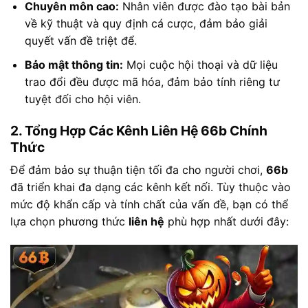
Chuyên môn cao:
Nhân viên được đào tạo bài bản
về kỹ thuật và quy định cá cược, đảm bảo giải
quyết vấn đề triệt để.
Bảo mật thông tin:
Mọi cuộc hội thoại và dữ liệu
trao đổi đều được mã hóa, đảm bảo tính riêng tư
tuyệt đối cho hội viên.
2. Tổng Hợp Các Kênh Liên Hệ 66b Chính
Thức
Để đảm bảo sự thuận tiện tối đa cho người chơi,
66b
đã triển khai đa dạng các kênh kết nối. Tùy thuộc vào
mức độ khẩn cấp và tính chất của vấn đề, bạn có thể
lựa chọn phương thức
liên hệ
phù hợp nhất dưới đây: