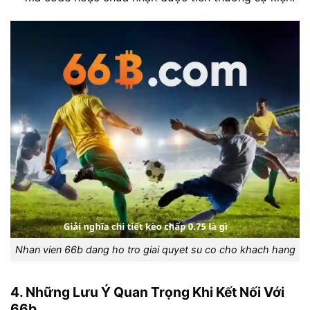
Nhan vien 66b dang ho tro giai quyet su co cho khach hang
4. Những Lưu Ý Quan Trọng Khi Kết Nối Với
66b