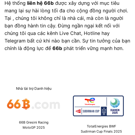
Hệ thống
liên hệ 66b
được xây dựng với mục tiêu
mang lại sự hài lòng tối đa cho cộng đồng người chơi.
Tại
, chúng tôi không chỉ là nhà cái, mà còn là người
bạn đồng hành tin cậy. Đừng ngần ngại kết nối với
chúng tôi qua các kênh Live Chat, Hotline hay
Telegram bất cứ khi nào bạn cần. Sự tin tưởng của bạn
chính là động lực để
66b
phát triển vững mạnh hơn.
Nhà tài trợ Danh hiệu
66B Gresini Racing
TotalEnergies BWF
MotoGP 2025
Sudirman Cup Finals 2025