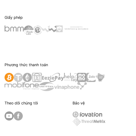
Giấy phép
Phương thức thanh toán
Theo dõi chúng tôi
Bảo vệ