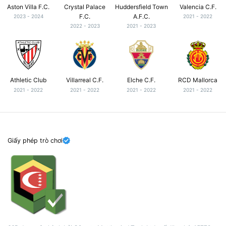
Aston Villa F.C.
Crystal Palace
Huddersfield Town
Valencia C.F.
F.C.
A.F.C.
2023 - 2024
2021 - 2022
2022 - 2023
2021 - 2023
Athletic Club
Villarreal C.F.
Elche C.F.
RCD Mallorca
2021 - 2022
2021 - 2022
2021 - 2022
2021 - 2022
Giấy phép trò chơi