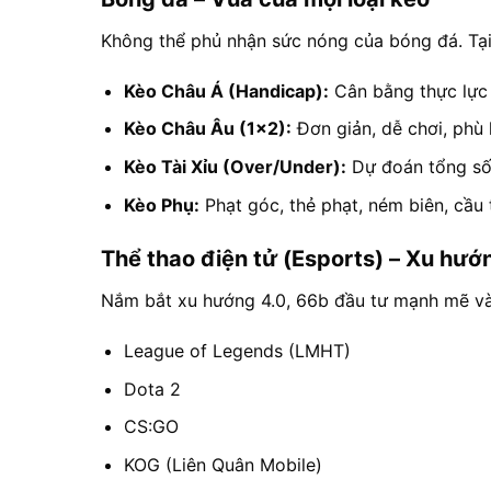
Không thể phủ nhận sức nóng của bóng đá. Tại
Kèo Châu Á (Handicap):
Cân bằng thực lực g
Kèo Châu Âu (1x2):
Đơn giản, dễ chơi, phù
Kèo Tài Xỉu (Over/Under):
Dự đoán tổng số 
Kèo Phụ:
Phạt góc, thẻ phạt, ném biên, cầu t
Thể thao điện tử (Esports) – Xu hướn
Nắm bắt xu hướng 4.0, 66b đầu tư mạnh mẽ vào
League of Legends (LMHT)
Dota 2
CS:GO
KOG (Liên Quân Mobile)