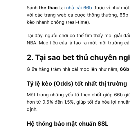
Sảnh
the thao
tại
nhà cái 66b
được ví như một 
với các trang web cá cược thông thường, 66b t
kèo nhanh chóng (real-time).
Tại đây, người chơi có thể tìm thấy mọi giải đ
NBA. Mục tiêu của
là tạo ra một môi trường cá
2. Tại sao bet thủ chuyên n
Giữa hàng trăm nhà cái mọc lên như nấm,
66b
Tỷ lệ kèo (Odds) tốt nhất thị trường
Một trong những yếu tố then chốt giúp 66b giữ
hơn từ 0.5% đến 1.5%, giúp tối đa hóa lợi nhu
định.
Hệ thống bảo mật chuẩn SSL