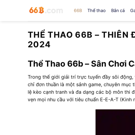
Chuyển
66B
Thể thao
Bắn cá
Ga
đến
nội
dung
THỂ THAO 66B – THIÊN
2024
Thể Thao 66b – Sân Chơi 
Trong thế giới giải trí trực tuyến đầy sôi động,
chỉ đơn thuần là một sảnh game, chuyên mục t
lệ kèo cạnh tranh và đa dạng các bộ môn thi đ
vẹn mọi nhu cầu với tiêu chuẩn E-E-A-T (Kinh