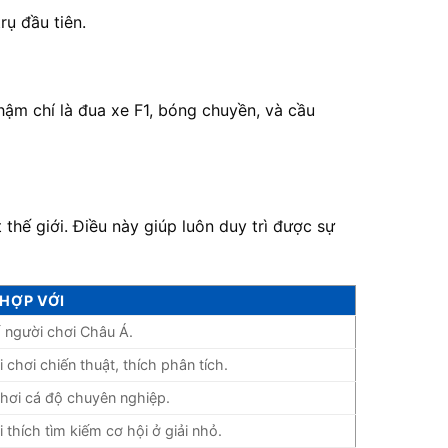
rụ đầu tiên.
hậm chí là đua xe F1, bóng chuyền, và cầu
 thế giới. Điều này giúp
luôn duy trì được sự
HỢP VỚI
 người chơi Châu Á.
 chơi chiến thuật, thích phân tích.
hơi cá độ chuyên nghiệp.
 thích tìm kiếm cơ hội ở giải nhỏ.