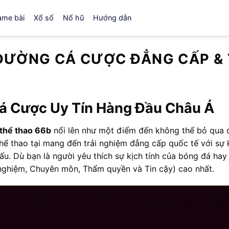
me bài
Xổ số
Nổ hũ
Hướng dẫn
 ĐƯỜNG CÁ CƯỢC ĐẲNG CẤP & 
Cá Cược Uy Tín Hàng Đầu Châu Á
thể thao 66b
nổi lên như một điểm đến không thể bỏ qua 
hể thao tại
mang đến trải nghiệm đẳng cấp quốc tế với sự k
ấu. Dù bạn là người yêu thích sự kịch tính của bóng đá ha
 nghiệm, Chuyên môn, Thẩm quyền và Tin cậy) cao nhất.