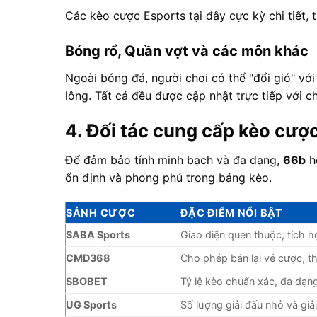
Các kèo cược Esports tại đây cực kỳ chi tiết, t
Bóng rổ, Quần vợt và các môn khác
Ngoài bóng đá, người chơi có thể "đổi gió" với
lông. Tất cả đều được cập nhật trực tiếp với 
4. Đối tác cung cấp kèo cượ
Để đảm bảo tính minh bạch và đa dạng,
66b
hợ
ổn định và phong phú trong bảng kèo.
SẢNH CƯỢC
ĐẶC ĐIỂM NỔI BẬT
SABA Sports
Giao diện quen thuộc, tích hợ
CMD368
Cho phép bán lại vé cược, thố
SBOBET
Tỷ lệ kèo chuẩn xác, đa dạng
UG Sports
Số lượng giải đấu nhỏ và giải