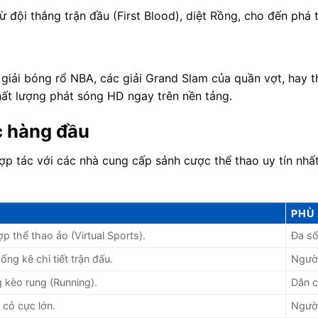
ừ đội thắng trận đầu (First Blood), diệt Rồng, cho đến phá t
 giải bóng rổ NBA, các giải Grand Slam của quần vợt, hay t
chất lượng phát sóng HD ngay trên nền tảng.
c hàng đầu
p tác với các nhà cung cấp sảnh cược thể thao uy tín nhất
PHÙ 
p thể thao ảo (Virtual Sports).
Đa số
ng kê chi tiết trận đấu.
Người
 kèo rung (Running).
Dân c
 cỏ cực lớn.
Người