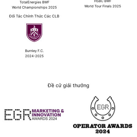
HSBC BWF
TotalEnergies BWF
World Tour Finals 2025
World Championships 2025
Đối Tác Chính Thức Các CLB
Burnley F.C.
2024-2025
Đề cử giải thưởng