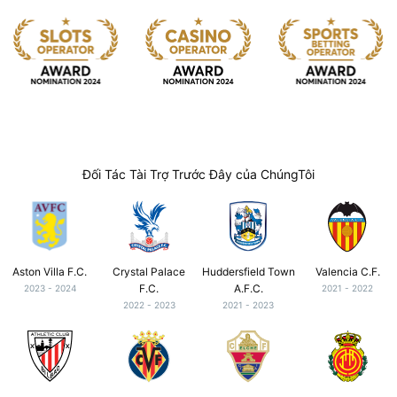
Đối Tác Tài Trợ Trước Đây của ChúngTôi
Aston Villa F.C.
Crystal Palace
Huddersfield Town
Valencia C.F.
F.C.
A.F.C.
2023 - 2024
2021 - 2022
2022 - 2023
2021 - 2023