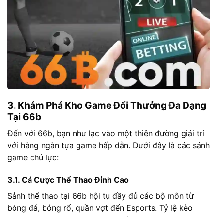
3. Khám Phá Kho Game Đổi Thưởng Đa Dạng
Tại 66b
Đến với 66b, bạn như lạc vào một thiên đường giải trí
với hàng ngàn tựa game hấp dẫn. Dưới đây là các sảnh
game chủ lực:
3.1. Cá Cược Thể Thao Đỉnh Cao
Sảnh thể thao tại 66b hội tụ đầy đủ các bộ môn từ
bóng đá, bóng rổ, quần vợt đến Esports. Tỷ lệ kèo