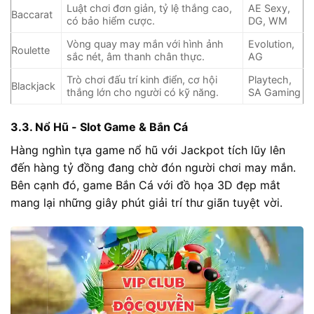
Luật chơi đơn giản, tỷ lệ thắng cao,
AE Sexy,
Baccarat
có bảo hiểm cược.
DG, WM
Vòng quay may mắn với hình ảnh
Evolution,
Roulette
sắc nét, âm thanh chân thực.
AG
Trò chơi đấu trí kinh điển, cơ hội
Playtech,
Blackjack
thắng lớn cho người có kỹ năng.
SA Gaming
3.3. Nổ Hũ - Slot Game & Bắn Cá
Hàng nghìn tựa game nổ hũ với Jackpot tích lũy lên
đến hàng tỷ đồng đang chờ đón người chơi may mắn.
Bên cạnh đó, game Bắn Cá với đồ họa 3D đẹp mắt
mang lại những giây phút giải trí thư giãn tuyệt vời.