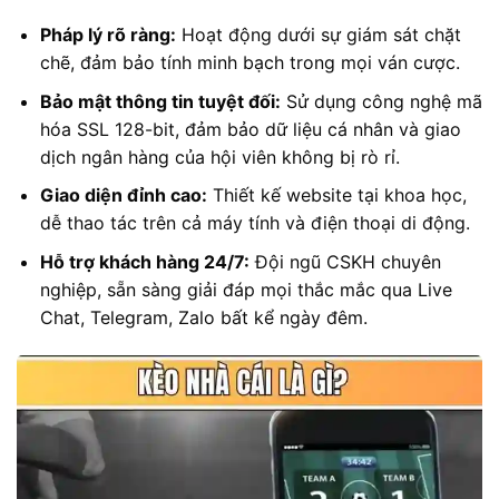
Pháp lý rõ ràng:
Hoạt động dưới sự giám sát chặt
chẽ, đảm bảo tính minh bạch trong mọi ván cược.
Bảo mật thông tin tuyệt đối:
Sử dụng công nghệ mã
hóa SSL 128-bit, đảm bảo dữ liệu cá nhân và giao
dịch ngân hàng của hội viên không bị rò rỉ.
Giao diện đỉnh cao:
Thiết kế website tại
khoa học,
dễ thao tác trên cả máy tính và điện thoại di động.
Hỗ trợ khách hàng 24/7:
Đội ngũ CSKH chuyên
nghiệp, sẵn sàng giải đáp mọi thắc mắc qua Live
Chat, Telegram, Zalo bất kể ngày đêm.