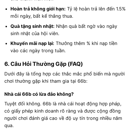
Hoàn trả không giới hạn:
Tỷ lệ hoàn trả lên đến 1.5%
mỗi ngày, bất kể thắng thua.
Quà tặng sinh nhật:
Nhận quà bất ngờ vào ngày
sinh nhật của hội viên.
Khuyến mãi nạp lại:
Thưởng thêm % khi nạp tiền
vào các ngày trong tuần.
6. Câu Hỏi Thường Gặp (FAQ)
Dưới đây là tổng hợp các thắc mắc phổ biến mà người
chơi thường gặp khi tham gia tại 66b:
Nhà cái 66b có lừa đảo không?
Tuyệt đối không. 66b là nhà cái hoạt động hợp pháp,
có giấy phép kinh doanh rõ ràng và được cộng đồng
người chơi đánh giá cao về độ uy tín trong nhiều năm
qua.