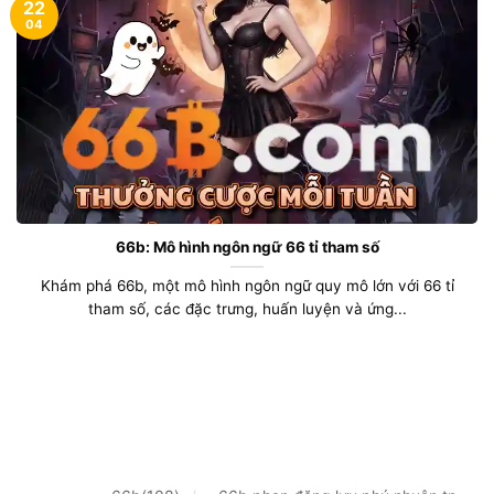
22
04
66b: Mô hình ngôn ngữ 66 tỉ tham số
Khám phá 66b, một mô hình ngôn ngữ quy mô lớn với 66 tỉ
tham số, các đặc trưng, huấn luyện và ứng...