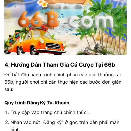
4. Hướng Dẫn Tham Gia Cá Cược Tại 66b
Để bắt đầu hành trình chinh phục các giải thưởng tại
66b, người chơi chỉ cần thực hiện các bước đơn giản
sau:
Quy trình Đăng Ký Tài Khoản
Truy cập vào trang chủ chính thức:
.
Nhấn vào nút "Đăng Ký" ở góc trên bên phải màn
hình.