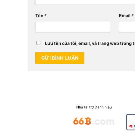
Tên
*
Email
*
Lưu tên của tôi, email, và trang web trong t
Nhà tài trợ Danh hiệu