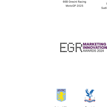
66B Gresini Racing
MotoGP 2025
Sudi