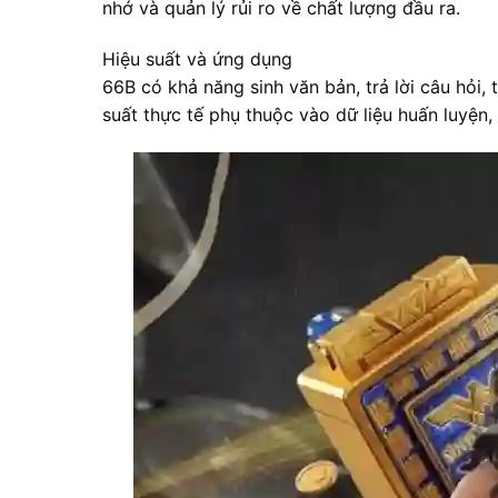
nhớ và quản lý rủi ro về chất lượng đầu ra.
Hiệu suất và ứng dụng
66B có khả năng sinh văn bản, trả lời câu hỏi,
suất thực tế phụ thuộc vào dữ liệu huấn luyện,