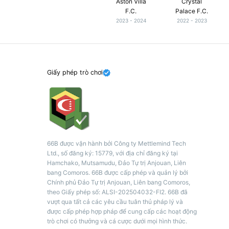
Aston Villa
Crystal
F.C.
Palace F.C.
2023 - 2024
2022 - 2023
Giấy phép trò chơi
66B được vận hành bởi Công ty Mettlemind Tech
Ltd., số đăng ký: 15779, với địa chỉ đăng ký tại
Hamchako, Mutsamudu, Đảo Tự trị Anjouan, Liên
bang Comoros. 66B được cấp phép và quản lý bởi
Chính phủ Đảo Tự trị Anjouan, Liên bang Comoros,
theo Giấy phép số: ALSI-202504032-FI2. 66B đã
vượt qua tất cả các yêu cầu tuân thủ pháp lý và
được cấp phép hợp pháp để cung cấp các hoạt động
trò chơi có thưởng và cá cược dưới mọi hình thức.