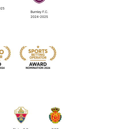
025
Burnley F.C.
2024-2025