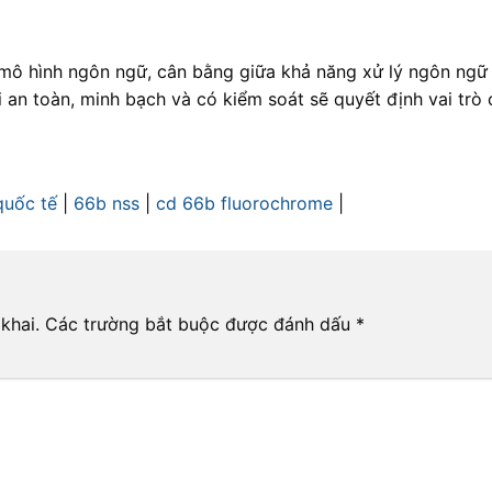
 mô hình ngôn ngữ, cân bằng giữa khả năng xử lý ngôn ngữ
ai an toàn, minh bạch và có kiểm soát sẽ quyết định vai trò
quốc tế
|
66b nss
|
cd 66b fluorochrome
|
khai.
Các trường bắt buộc được đánh dấu
*