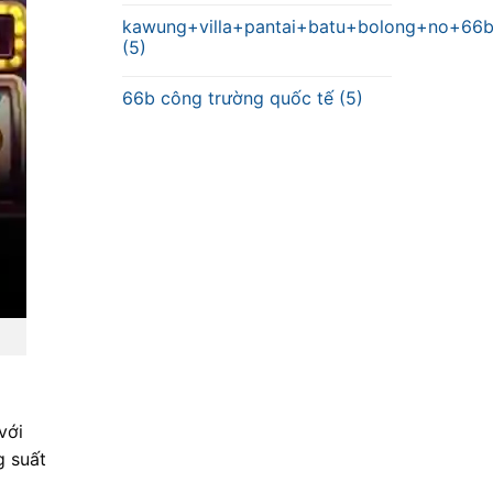
kawung+villa+pantai+batu+bolong+no+66
(5)
66b công trường quốc tế (5)
với
g suất