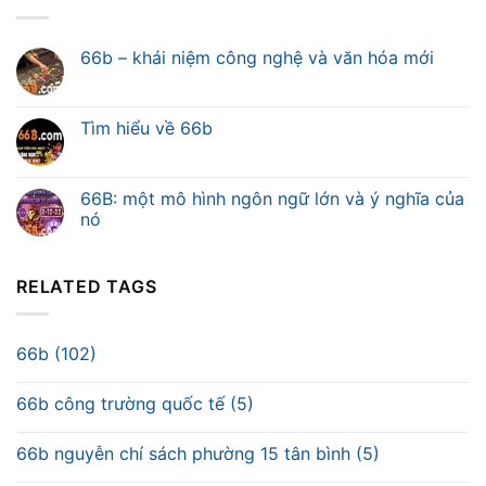
66b – khái niệm công nghệ và văn hóa mới
Tìm hiểu về 66b
66B: một mô hình ngôn ngữ lớn và ý nghĩa của
nó
RELATED TAGS
66b (102)
66b công trường quốc tế (5)
66b nguyễn chí sách phường 15 tân bình (5)