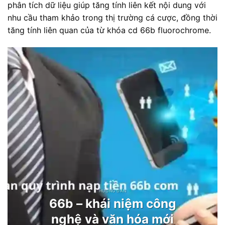
phân tích dữ liệu giúp tăng tính liên kết nội dung với
nhu cầu tham khảo trong thị trường cá cược, đồng thời
tăng tính liên quan của từ khóa cd 66b fluorochrome.
HƯỚNG DẪN
66b – khái niệm công
nghệ và văn hóa mới