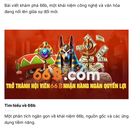
Bài viết khám phá 66b, một khái niệm công nghệ và văn hóa
đang nổi lên giữa sự đổi mới.
Tìm hiểu về 66b
Một phân tích ngắn gọn về khái niệm 66b, nguồn gốc và các ứng
dụng tiềm năng.