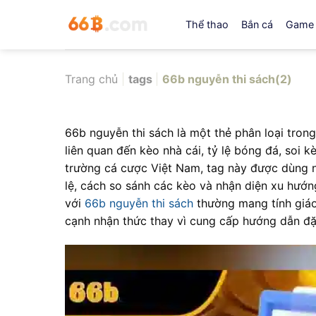
Chuyển
Thể thao
Bắn cá
Game 
đến
nội
dung
Trang chủ
|
tags
|
66b nguyễn thi sách(2)
66b nguyễn thi sách là một thẻ phân loại tron
liên quan đến kèo nhà cái, tỷ lệ bóng đá, soi k
trường cá cược Việt Nam, tag này được dùng n
lệ, cách so sánh các kèo và nhận diện xu hướng
với
66b nguyễn thi sách
thường mang tính giáo 
cạnh nhận thức thay vì cung cấp hướng dẫn đặ