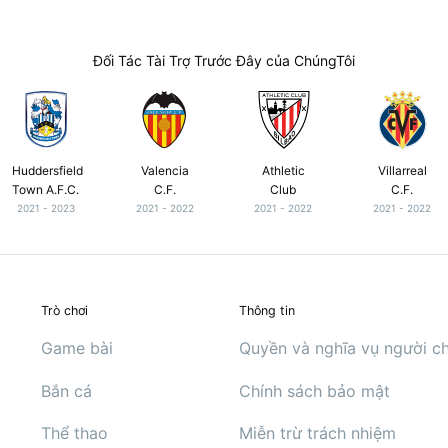
Đối Tác Tài Trợ Trước Đây của ChúngTôi
Huddersfield
Valencia
Athletic
Villarreal
Town A.F.C.
C.F.
Club
C.F.
2021 - 2023
2021 - 2022
2021 - 2022
2021 - 2022
Trò chơi
Thông tin
Game bài
Quyền và nghĩa vụ người ch
Bắn cá
Chính sách bảo mật
Thể thao
Miễn trừ trách nhiệm