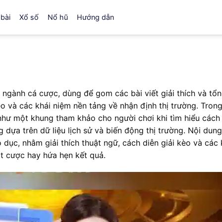
bài
Xổ số
Nổ hũ
Hướng dẫn
g ngành cá cược, dùng để gom các bài viết giải thích và tổ
èo và các khái niệm nền tảng về nhận định thị trường. Trong
hư một khung tham khảo cho người chơi khi tìm hiểu cách
 dựa trên dữ liệu lịch sử và biến động thị trường. Nội dun
dục, nhằm giải thích thuật ngữ, cách diễn giải kèo và các 
t cược hay hứa hẹn kết quả.