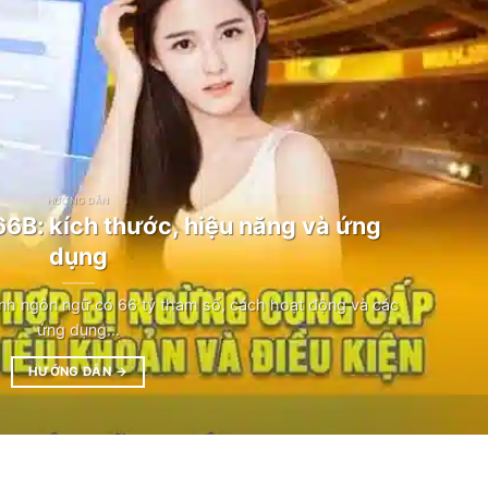
HƯỚNG DẪN
6B: kích thước, hiệu năng và ứng
dụng
hình ngôn ngữ có 66 tỷ tham số, cách hoạt động và các
ứng dụng...
HƯỚNG DẪN
→