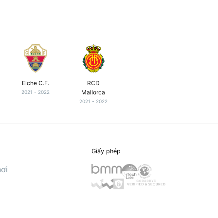
Elche C.F.
RCD
Mallorca
2021 - 2022
2021 - 2022
Giấy phép
ơi