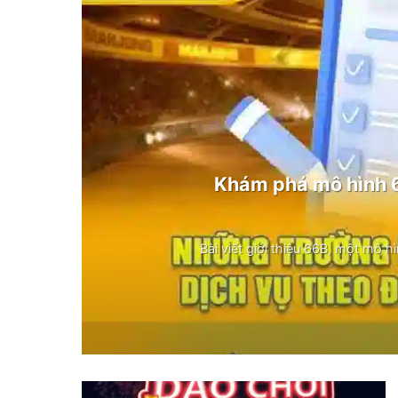
Khám phá mô hình 6
Bài viết giới thiệu 66B, một mô 