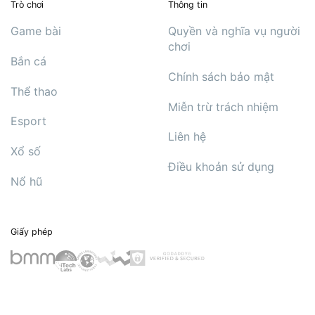
Trò chơi
Thông tin
Game bài
Quyền và nghĩa vụ người
chơi
Bắn cá
Chính sách bảo mật
Thể thao
Miễn trừ trách nhiệm
Esport
Liên hệ
Xổ số
Điều khoản sử dụng
Nổ hũ
Giấy phép