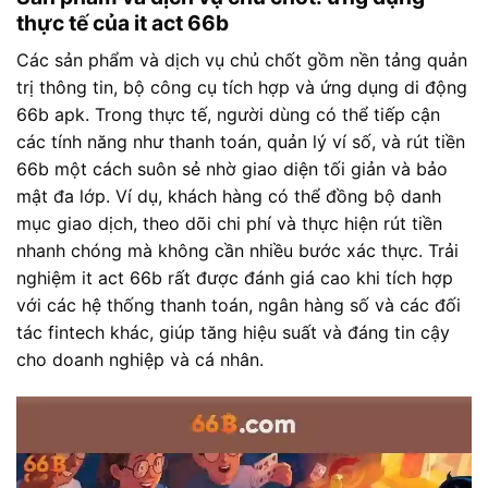
thực tế của it act 66b
Các sản phẩm và dịch vụ chủ chốt gồm nền tảng quản
trị thông tin, bộ công cụ tích hợp và ứng dụng di động
66b apk. Trong thực tế, người dùng có thể tiếp cận
các tính năng như thanh toán, quản lý ví số, và rút tiền
66b một cách suôn sẻ nhờ giao diện tối giản và bảo
mật đa lớp. Ví dụ, khách hàng có thể đồng bộ danh
mục giao dịch, theo dõi chi phí và thực hiện rút tiền
nhanh chóng mà không cần nhiều bước xác thực. Trải
nghiệm it act 66b rất được đánh giá cao khi tích hợp
với các hệ thống thanh toán, ngân hàng số và các đối
tác fintech khác, giúp tăng hiệu suất và đáng tin cậy
cho doanh nghiệp và cá nhân.