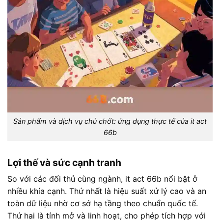
Sản phẩm và dịch vụ chủ chốt: ứng dụng thực tế của it act
66b
Lợi thế và sức cạnh tranh
So với các đối thủ cùng ngành, it act 66b nổi bật ở
nhiều khía cạnh. Thứ nhất là hiệu suất xử lý cao và an
toàn dữ liệu nhờ cơ sở hạ tầng theo chuẩn quốc tế.
Thứ hai là tính mở và linh hoạt, cho phép tích hợp với