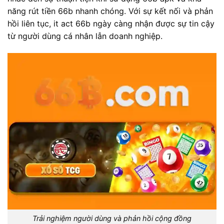
năng rút tiền 66b nhanh chóng. Với sự kết nối và phản
hồi liên tục, it act 66b ngày càng nhận được sự tin cậy
từ người dùng cá nhân lẫn doanh nghiệp.
Trải nghiệm người dùng và phản hồi cộng đồng