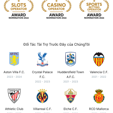
Đối Tác Tài Trợ Trước Đây của ChúngTôi
Aston Villa F.C.
Crystal Palace
Huddersfield Town
Valencia C.F.
F.C.
A.F.C.
2023 - 2024
2021 - 2022
2022 - 2023
2021 - 2023
Athletic Club
Villarreal C.F.
Elche C.F.
RCD Mallorca