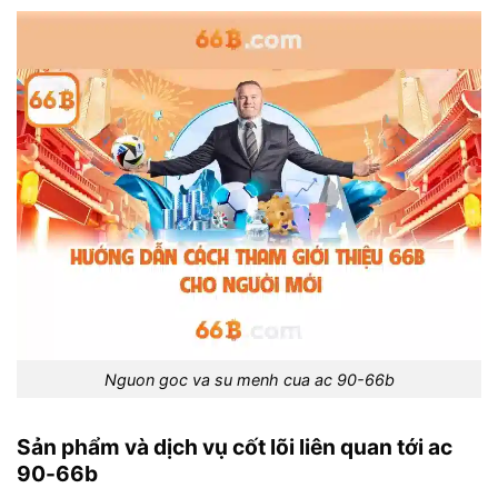
Nguon goc va su menh cua ac 90-66b
Sản phẩm và dịch vụ cốt lõi liên quan tới ac
90-66b