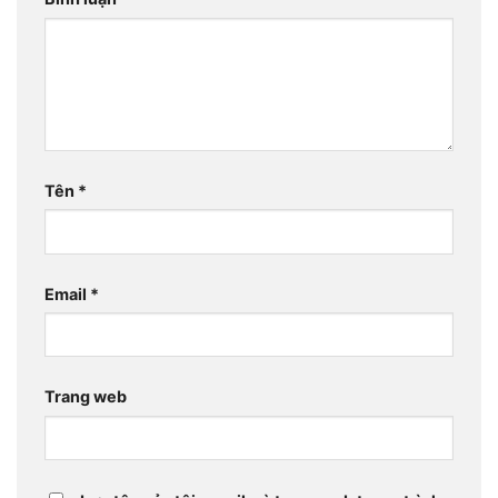
Tên
*
Email
*
Trang web