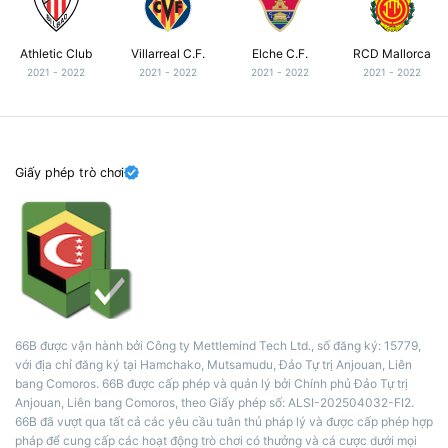
Athletic Club
Villarreal C.F.
Elche C.F.
RCD Mallorca
2021 - 2022
2021 - 2022
2021 - 2022
2021 - 2022
Giấy phép trò chơi
66B được vận hành bởi Công ty Mettlemind Tech Ltd., số đăng ký: 15779,
với địa chỉ đăng ký tại Hamchako, Mutsamudu, Đảo Tự trị Anjouan, Liên
bang Comoros. 66B được cấp phép và quản lý bởi Chính phủ Đảo Tự trị
Anjouan, Liên bang Comoros, theo Giấy phép số: ALSI-202504032-FI2.
66B đã vượt qua tất cả các yêu cầu tuân thủ pháp lý và được cấp phép hợp
pháp để cung cấp các hoạt động trò chơi có thưởng và cá cược dưới mọi