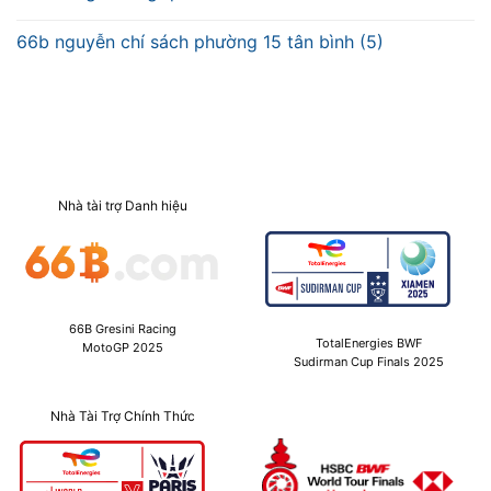
66b nguyễn chí sách phường 15 tân bình (5)
Nhà tài trợ Danh hiệu
66B Gresini Racing
TotalEnergies BWF
MotoGP 2025
Sudirman Cup Finals 2025
Nhà Tài Trợ Chính Thức