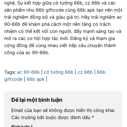
nghệ. Sự kết hợp giữa cờ tướng 66b, cz 66b và các
sản phẩm như 66b giftcode cùng 66b apk tạo nên một
trải nghiệm đồng bộ và giàu giá trị. Hãy trải nghiệm ac
90-66b để khám phá cách một nền tảng có trách
nhiệm có thể kết nối con người, đẩy mạnh sáng tạo và
mở ra các cơ hội hợp tác mới. Đăng ký và tham gia
cộng đồng để cùng nhau viết tiếp câu chuyện thành
công của ac 90-66b.
Tags:
ac 90-66b
|
cờ tướng 66b
|
cz 66b
|
66b
giftcode
|
66b apk
|
Để lại một bình luận
Email của bạn sẽ không được hiển thị công khai.
Các trường bắt buộc được đánh dấu
*
Bình luận
*