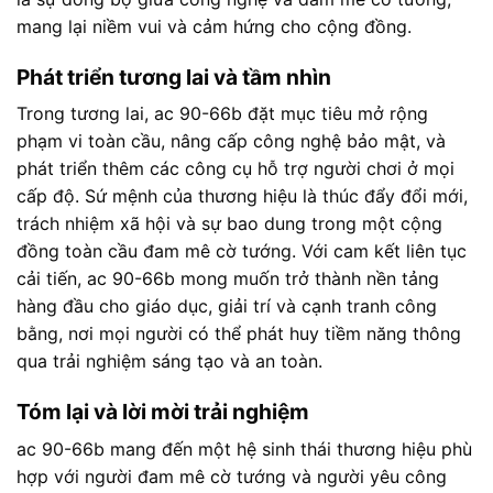
mang lại niềm vui và cảm hứng cho cộng đồng.
Phát triển tương lai và tầm nhìn
Trong tương lai, ac 90-66b đặt mục tiêu mở rộng
phạm vi toàn cầu, nâng cấp công nghệ bảo mật, và
phát triển thêm các công cụ hỗ trợ người chơi ở mọi
cấp độ. Sứ mệnh của thương hiệu là thúc đẩy đổi mới,
trách nhiệm xã hội và sự bao dung trong một cộng
đồng toàn cầu đam mê cờ tướng. Với cam kết liên tục
cải tiến, ac 90-66b mong muốn trở thành nền tảng
hàng đầu cho giáo dục, giải trí và cạnh tranh công
bằng, nơi mọi người có thể phát huy tiềm năng thông
qua trải nghiệm sáng tạo và an toàn.
Tóm lại và lời mời trải nghiệm
ac 90-66b mang đến một hệ sinh thái thương hiệu phù
hợp với người đam mê cờ tướng và người yêu công