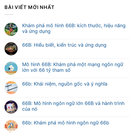
BÀI VIẾT MỚI NHẤT
Khám phá mô hình 66B: kích thước, hiệu năng
và ứng dụng
66B: Hiểu biết, kiến trúc và ứng dụng
Mô hình 66B: Khám phá một mạng ngôn ngữ
lớn với 66 tỷ tham số
66b: Khái niệm, nguồn gốc và ý nghĩa
66B: Mô hình ngôn ngữ lớn 66B và hành trình
của nó
66b: Khám phá mô hình ngôn ngữ 66b