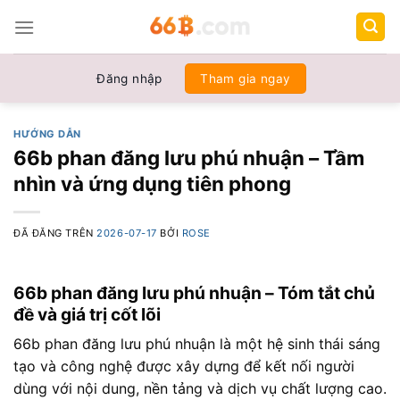
Chuyển
đến
nội
dung
Đăng nhập
Tham gia ngay
HƯỚNG DẪN
66b phan đăng lưu phú nhuận – Tầm
nhìn và ứng dụng tiên phong
ĐÃ ĐĂNG TRÊN
2026-07-17
BỞI
ROSE
66b phan đăng lưu phú nhuận – Tóm tắt chủ
đề và giá trị cốt lõi
66b phan đăng lưu phú nhuận là một hệ sinh thái sáng
tạo và công nghệ được xây dựng để kết nối người
dùng với nội dung, nền tảng và dịch vụ chất lượng cao.