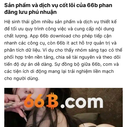
Sản phẩm và dịch vụ cốt lõi của 66b phan
đăng lưu phú nhuận
Hệ sinh thái gồm nhiều sản phẩm và dịch vụ thiết kế
để tối ưu quy trình công việc và cung cấp nội dung
chất lượng. App 66b download cho phép tiếp cận
nhanh các công cụ, còn 66b it act hỗ trợ quản trị và
phân tích dữ liệu. Ví dụ cho thấy nhóm sáng tạo có thể
phối hợp trên nền tảng, chia sẻ tài nguyên và theo dõi
tiến độ dự án dễ dàng. Sự đồng bộ giữa 66b, com và
các tiện ích di động mang lại trải nghiệm liền mạch
cho người dùng.