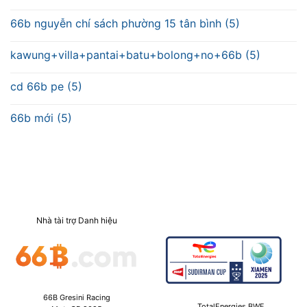
66b nguyễn chí sách phường 15 tân bình (5)
kawung+villa+pantai+batu+bolong+no+66b (5)
cd 66b pe (5)
66b mới (5)
Nhà tài trợ Danh hiệu
66B Gresini Racing
TotalEnergies BWF