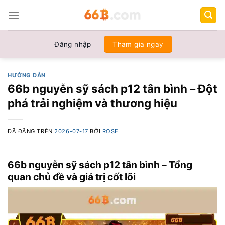
Chuyển
đến
nội
dung
Đăng nhập
Tham gia ngay
HƯỚNG DẪN
66b nguyễn sỹ sách p12 tân bình – Đột
phá trải nghiệm và thương hiệu
ĐÃ ĐĂNG TRÊN
2026-07-17
BỞI
ROSE
66b nguyễn sỹ sách p12 tân bình – Tổng
quan chủ đề và giá trị cốt lõi