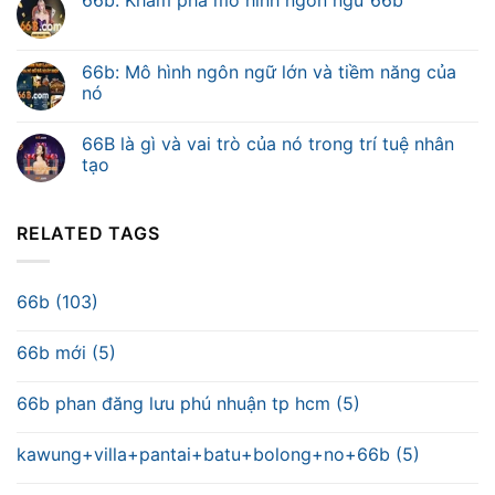
66b: Khám phá mô hình ngôn ngữ 66b
66b: Mô hình ngôn ngữ lớn và tiềm năng của
nó
66B là gì và vai trò của nó trong trí tuệ nhân
tạo
RELATED TAGS
66b (103)
66b mới (5)
66b phan đăng lưu phú nhuận tp hcm (5)
kawung+villa+pantai+batu+bolong+no+66b (5)