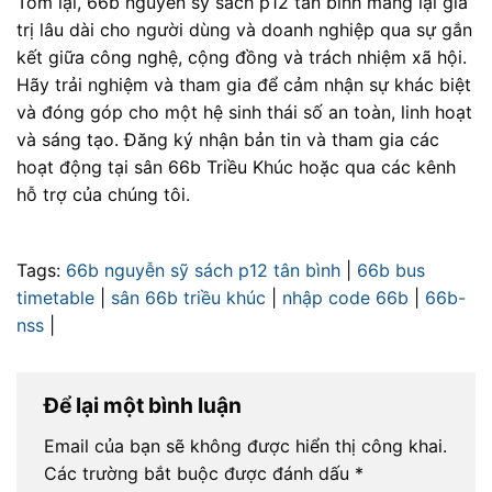
Tóm lại, 66b nguyễn sỹ sách p12 tân bình mang lại giá
trị lâu dài cho người dùng và doanh nghiệp qua sự gắn
kết giữa công nghệ, cộng đồng và trách nhiệm xã hội.
Hãy trải nghiệm và tham gia để cảm nhận sự khác biệt
và đóng góp cho một hệ sinh thái số an toàn, linh hoạt
và sáng tạo. Đăng ký nhận bản tin và tham gia các
hoạt động tại sân 66b Triều Khúc hoặc qua các kênh
hỗ trợ của chúng tôi.
Tags:
66b nguyễn sỹ sách p12 tân bình
|
66b bus
timetable
|
sân 66b triều khúc
|
nhập code 66b
|
66b-
nss
|
Để lại một bình luận
Email của bạn sẽ không được hiển thị công khai.
Các trường bắt buộc được đánh dấu
*