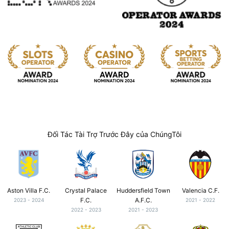
Đối Tác Tài Trợ Trước Đây của ChúngTôi
Aston Villa F.C.
Crystal Palace
Huddersfield Town
Valencia C.F.
F.C.
A.F.C.
2023 - 2024
2021 - 2022
2022 - 2023
2021 - 2023