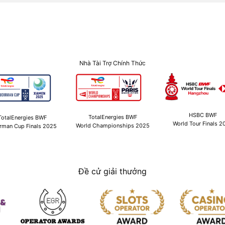
Nhà Tài Trợ Chính Thức
HSBC BWF
TotalEnergies BWF
TotalEnergies BWF
World Tour Finals 2
World Championships 2025
rman Cup Finals 2025
Đề cử giải thưởng