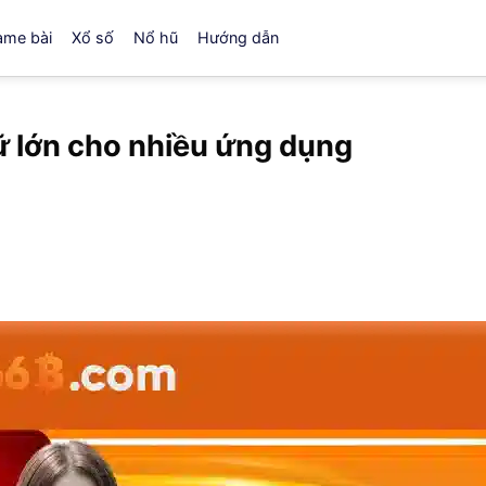
me bài
Xổ số
Nổ hũ
Hướng dẫn
 lớn cho nhiều ứng dụng