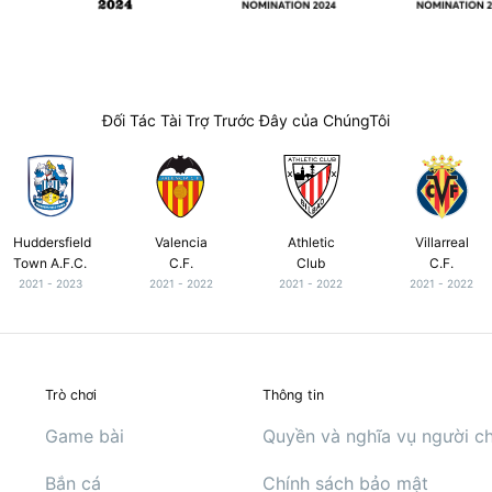
Đối Tác Tài Trợ Trước Đây của ChúngTôi
Huddersfield
Valencia
Athletic
Villarreal
Town A.F.C.
C.F.
Club
C.F.
2021 - 2023
2021 - 2022
2021 - 2022
2021 - 2022
Trò chơi
Thông tin
Game bài
Quyền và nghĩa vụ người ch
Bắn cá
Chính sách bảo mật