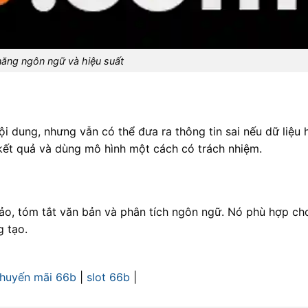
ăng ngôn ngữ và hiệu suất
i dung, nhưng vẫn có thể đưa ra thông tin sai nếu dữ liệu 
kết quả và dùng mô hình một cách có trách nhiệm.
ý ảo, tóm tắt văn bản và phân tích ngôn ngữ. Nó phù hợp ch
g tạo.
huyến mãi 66b
|
slot 66b
|