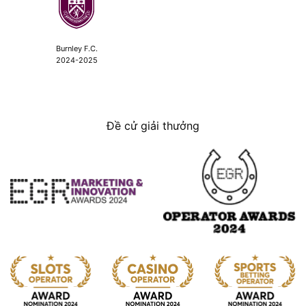
Burnley F.C.
2024-2025
Đề cử giải thưởng