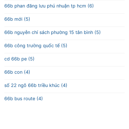
66b phan đăng lưu phú nhuận tp hcm (6)
66b mới (5)
66b nguyễn chí sách phường 15 tân bình (5)
66b công trường quốc tế (5)
cd 66b pe (5)
66b con (4)
số 22 ngõ 66b triều khúc (4)
66b bus route (4)