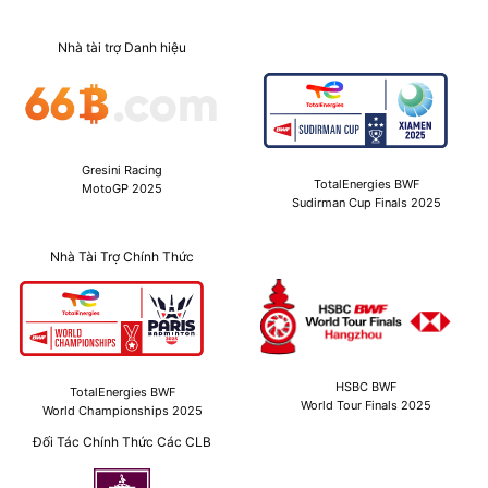
Nhà tài trợ Danh hiệu
Gresini Racing
TotalEnergies BWF
MotoGP 2025
Sudirman Cup Finals 2025
Nhà Tài Trợ Chính Thức
HSBC BWF
TotalEnergies BWF
World Tour Finals 2025
World Championships 2025
Đối Tác Chính Thức Các CLB