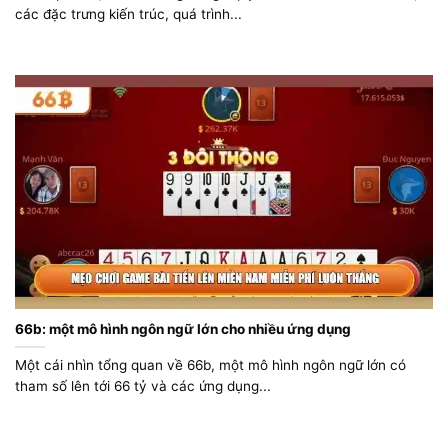
các đặc trưng kiến trúc, quá trình...
66b: một mô hình ngôn ngữ lớn cho nhiều ứng dụng
Một cái nhìn tổng quan về 66b, một mô hình ngôn ngữ lớn có
tham số lên tới 66 tỷ và các ứng dụng...