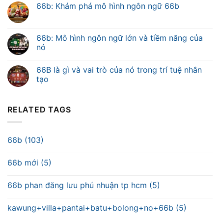
66b: Khám phá mô hình ngôn ngữ 66b
66b: Mô hình ngôn ngữ lớn và tiềm năng của
nó
66B là gì và vai trò của nó trong trí tuệ nhân
tạo
RELATED TAGS
66b (103)
66b mới (5)
66b phan đăng lưu phú nhuận tp hcm (5)
kawung+villa+pantai+batu+bolong+no+66b (5)