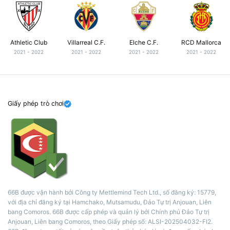
Athletic Club
Villarreal C.F.
Elche C.F.
RCD Mallorca
2021 - 2022
2021 - 2022
2021 - 2022
2021 - 2022
Giấy phép trò chơi
66B được vận hành bởi Công ty Mettlemind Tech Ltd., số đăng ký: 15779,
với địa chỉ đăng ký tại Hamchako, Mutsamudu, Đảo Tự trị Anjouan, Liên
bang Comoros. 66B được cấp phép và quản lý bởi Chính phủ Đảo Tự trị
Anjouan, Liên bang Comoros, theo Giấy phép số: ALSI-202504032-FI2.