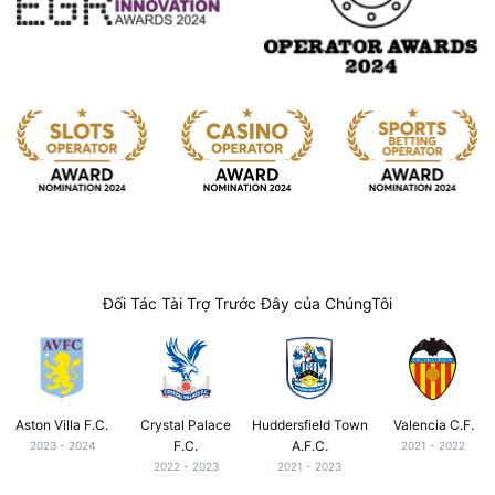
Đối Tác Tài Trợ Trước Đây của ChúngTôi
Aston Villa F.C.
Crystal Palace
Huddersfield Town
Valencia C.F.
F.C.
A.F.C.
2023 - 2024
2021 - 2022
2022 - 2023
2021 - 2023