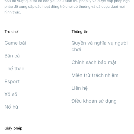
66B đã vượt qua tất cả các yêu cầu tuân thủ pháp lý và được cấp phép hợp
pháp để cung cấp các hoạt động trò chơi có thưởng và cá cược dưới mọi
hình thức.
Trò chơi
Thông tin
Game bài
Quyền và nghĩa vụ người
chơi
Bắn cá
Chính sách bảo mật
Thể thao
Miễn trừ trách nhiệm
Esport
Liên hệ
Xổ số
Điều khoản sử dụng
Nổ hũ
Giấy phép