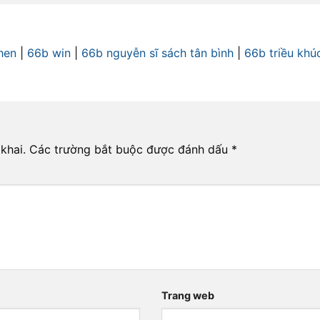
hen
|
66b win
|
66b nguyễn sĩ sách tân bình
|
66b triều khú
khai.
Các trường bắt buộc được đánh dấu
*
Trang web