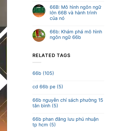
66B: Mô hình ngôn ngữ
lớn 66B và hành trình
của nó
66b: Khám phá mô hình
ngôn ngữ 66b
RELATED TAGS
66b (105)
cd 66b pe (5)
66b nguyễn chí sách phường 15
tân bình (5)
66b phan đăng lưu phú nhuận
tp hcm (5)