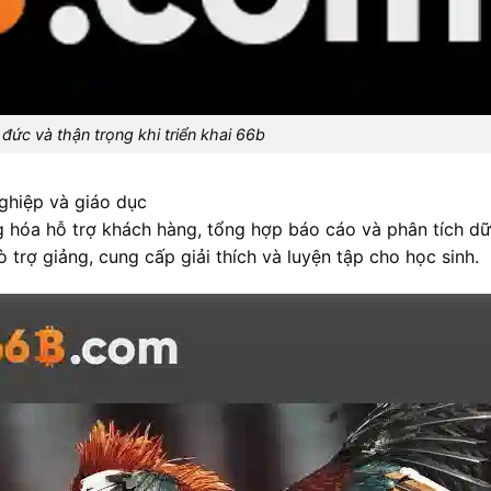
đức và thận trọng khi triển khai 66b
ghiệp và giáo dục
 hóa hỗ trợ khách hàng, tổng hợp báo cáo và phân tích dữ 
 trợ giảng, cung cấp giải thích và luyện tập cho học sinh.