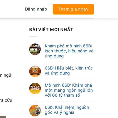
Đăng nhập
Tham gia ngay
BÀI VIẾT MỚI NHẤT
Khám phá mô hình 66B:
kích thước, hiệu năng và
ứng dụng
66B: Hiểu biết, kiến trúc
và ứng dụng
ôn ngữ
Mô hình 66B: Khám phá
một mạng ngôn ngữ lớn
với 66 tỷ tham số
ra cứu
66b: Khái niệm, nguồn
gốc và ý nghĩa