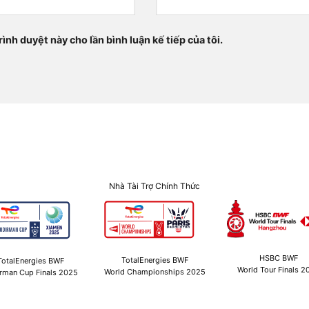
rình duyệt này cho lần bình luận kế tiếp của tôi.
Nhà Tài Trợ Chính Thức
HSBC BWF
TotalEnergies BWF
TotalEnergies BWF
World Tour Finals 2
World Championships 2025
rman Cup Finals 2025