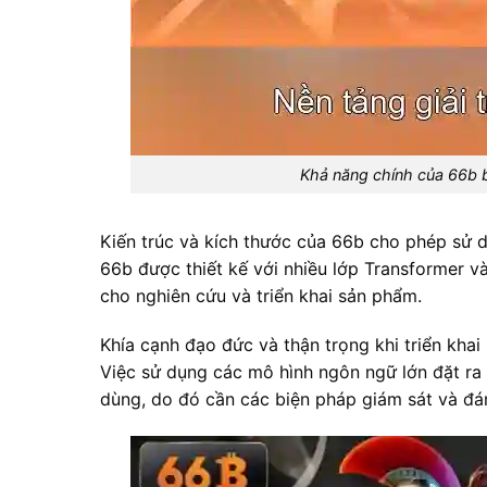
Khả năng chính của 66b ba
Kiến trúc và kích thước của 66b cho phép sử d
66b được thiết kế với nhiều lớp Transformer và
cho nghiên cứu và triển khai sản phẩm.
Khía cạnh đạo đức và thận trọng khi triển khai
Việc sử dụng các mô hình ngôn ngữ lớn đặt ra c
dùng, do đó cần các biện pháp giám sát và đánh