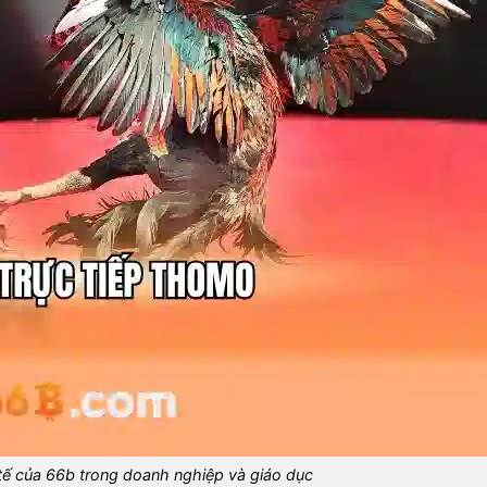
tế của 66b trong doanh nghiệp và giáo dục