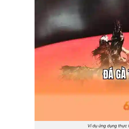
Ví dụ ứng dụng thực 