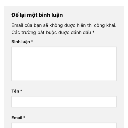
Để lại một bình luận
Email của bạn sẽ không được hiển thị công khai.
Các trường bắt buộc được đánh dấu
*
Bình luận
*
Tên
*
Email
*