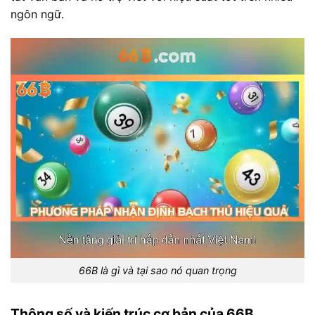
ngôn ngữ.
66B là gì và tại sao nó quan trọng
Thông số và kiến trúc cơ bản của 66B