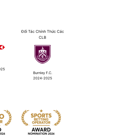
Đối Tác Chính Thức Các
CLB
025
Burnley F.C.
2024-2025