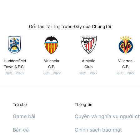
Đối Tác Tài Trợ Trước Đây của ChúngTôi
Huddersfield
Valencia
Athletic
Villarreal
Town A.F.C.
C.F.
Club
C.F.
2021 - 2023
2021 - 2022
2021 - 2022
2021 - 2022
Trò chơi
Thông tin
Game bài
Quyền và nghĩa vụ người ch
Bắn cá
Chính sách bảo mật