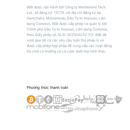
66B được vận hành bởi Công ty Mettlemind Tech
Ltd., số đăng ký: 15779, với địa chỉ đăng ký tại
Hamchako, Mutsamudu, Đảo Tự trị Anjouan, Liên
bang Comoros. 66B được cấp phép và quản lý bởi
Chính phủ Đảo Tự trị Anjouan, Liên bang Comoros,
theo Giấy phép số: ALSI-202504032-FI2. 66B đã
vượt qua tất cả các yêu cầu tuân thủ pháp lý và
được cấp phép hợp pháp để cung cấp các hoạt động
trò chơi có thưởng và cá cược dưới mọi hình thức.
Phương thức thanh toán