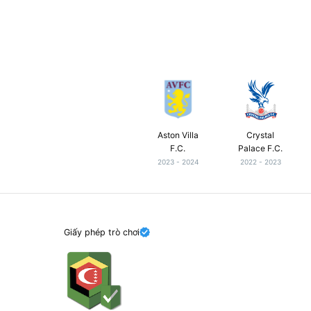
Aston Villa
Crystal
F.C.
Palace F.C.
2023 - 2024
2022 - 2023
Giấy phép trò chơi