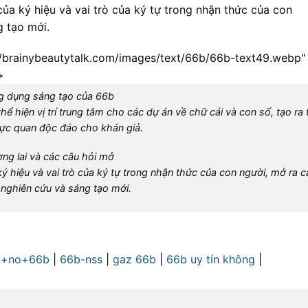
của ký hiệu và vai trò của ký tự trong nhận thức của con
 tạo mới.
://brainybeautytalk.com/images/text/66b/66b-text49.webp"
>
g dụng sáng tạo của 66b
ể hiện vị trí trung tâm cho các dự án về chữ cái và con số, tạo ra t
ực quan độc đáo cho khán giả.
ng lai và các câu hỏi mở
ký hiệu và vai trò của ký tự trong nhận thức của con người, mở ra c
nghiên cứu và sáng tạo mới.
ng+no+66b
|
66b-nss
|
gaz 66b
|
66b uy tín không
|