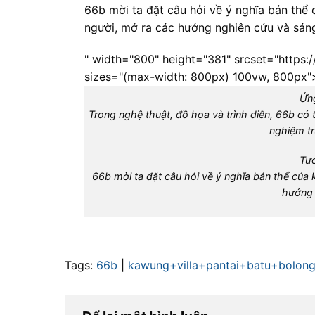
66b mời ta đặt câu hỏi về ý nghĩa bản thể 
người, mở ra các hướng nghiên cứu và sáng
" width="800" height="381" srcset="https
sizes="(max-width: 800px) 100vw, 800px"
Ứn
Trong nghệ thuật, đồ họa và trình diễn, 66b có th
nghiệm tr
Tươ
66b mời ta đặt câu hỏi về ý nghĩa bản thể của 
hướng 
Tags:
66b
|
kawung+villa+pantai+batu+bolo