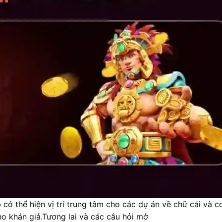
 có thể hiện vị trí trung tâm cho các dự án về chữ cái và c
ho khán giả.
Tương lai và các câu hỏi mở