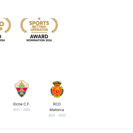
Elche C.F.
RCD
Mallorca
2021 - 2022
2021 - 2022