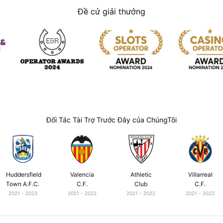
Đề cử giải thưởng
Đối Tác Tài Trợ Trước Đây của ChúngTôi
Huddersfield
Valencia
Athletic
Villarreal
Town A.F.C.
C.F.
Club
C.F.
2021 - 2023
2021 - 2022
2021 - 2022
2021 - 2022