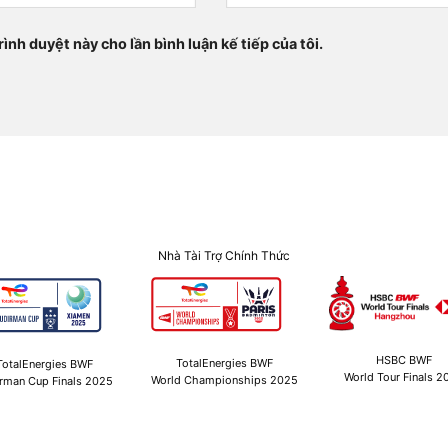
rình duyệt này cho lần bình luận kế tiếp của tôi.
Nhà Tài Trợ Chính Thức
HSBC BWF
TotalEnergies BWF
TotalEnergies BWF
World Tour Finals 2
World Championships 2025
rman Cup Finals 2025