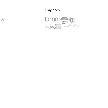
Giấy phép
ơi