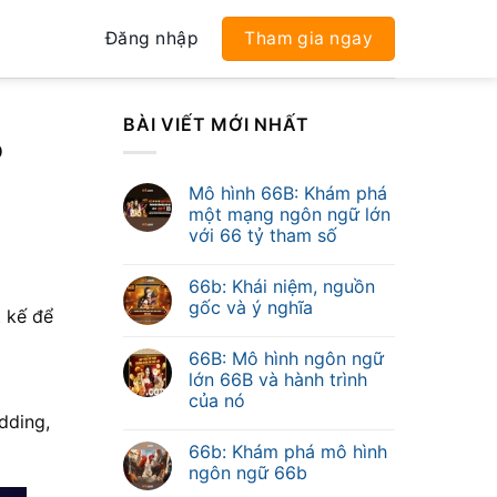
Đăng nhập
Tham gia ngay
BÀI VIẾT MỚI NHẤT
ó
Mô hình 66B: Khám phá
một mạng ngôn ngữ lớn
với 66 tỷ tham số
66b: Khái niệm, nguồn
gốc và ý nghĩa
t kế để
66B: Mô hình ngôn ngữ
lớn 66B và hành trình
của nó
dding,
66b: Khám phá mô hình
ngôn ngữ 66b