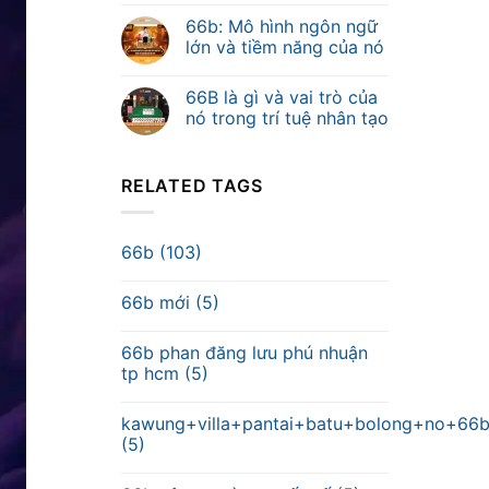
66b: Mô hình ngôn ngữ
lớn và tiềm năng của nó
66B là gì và vai trò của
nó trong trí tuệ nhân tạo
RELATED TAGS
66b (103)
66b mới (5)
66b phan đăng lưu phú nhuận
tp hcm (5)
kawung+villa+pantai+batu+bolong+no+66
(5)