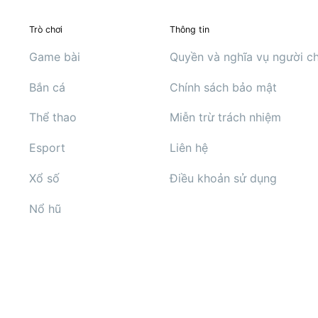
Trò chơi
Thông tin
Game bài
Quyền và nghĩa vụ người ch
Bắn cá
Chính sách bảo mật
Thể thao
Miễn trừ trách nhiệm
Esport
Liên hệ
Xổ số
Điều khoản sử dụng
Nổ hũ