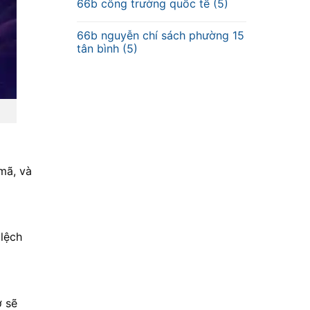
66b công trường quốc tế (5)
66b nguyễn chí sách phường 15
tân bình (5)
 mã, và
 lệch
ở sẽ