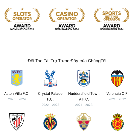
Đối Tác Tài Trợ Trước Đây của ChúngTôi
Aston Villa F.C.
Crystal Palace
Huddersfield Town
Valencia C.F.
F.C.
A.F.C.
2023 - 2024
2021 - 2022
2022 - 2023
2021 - 2023