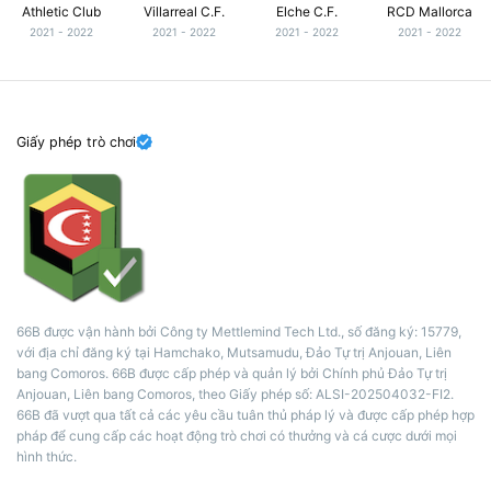
Athletic Club
Villarreal C.F.
Elche C.F.
RCD Mallorca
2021 - 2022
2021 - 2022
2021 - 2022
2021 - 2022
Giấy phép trò chơi
66B được vận hành bởi Công ty Mettlemind Tech Ltd., số đăng ký: 15779,
với địa chỉ đăng ký tại Hamchako, Mutsamudu, Đảo Tự trị Anjouan, Liên
bang Comoros. 66B được cấp phép và quản lý bởi Chính phủ Đảo Tự trị
Anjouan, Liên bang Comoros, theo Giấy phép số: ALSI-202504032-FI2.
66B đã vượt qua tất cả các yêu cầu tuân thủ pháp lý và được cấp phép hợp
pháp để cung cấp các hoạt động trò chơi có thưởng và cá cược dưới mọi
hình thức.