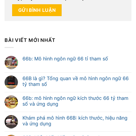
BÀI VIẾT MỚI NHẤT
66b: Mô hình ngôn ngữ 66 tỉ tham số
66B là gì? Tổng quan về mô hình ngôn ngữ 66
tỷ tham số
66b: mô hình ngôn ngữ kích thước 66 tỷ tham
số và ứng dụng
Khám phá mô hình 66B: kích thước, hiệu năng
và ứng dụng