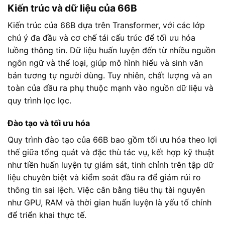
Kiến trúc và dữ liệu của 66B
Kiến trúc của 66B dựa trên Transformer, với các lớp
chú ý đa đầu và cơ chế tái cấu trúc để tối ưu hóa
luồng thông tin. Dữ liệu huấn luyện đến từ nhiều nguồn
ngôn ngữ và thể loại, giúp mô hình hiểu và sinh văn
bản tương tự người dùng. Tuy nhiên, chất lượng và an
toàn của đầu ra phụ thuộc mạnh vào nguồn dữ liệu và
quy trình lọc lọc.
Đào tạo và tối ưu hóa
Quy trình đào tạo của 66B bao gồm tối ưu hóa theo lợi
thế giữa tổng quát và đặc thù tác vụ, kết hợp kỹ thuật
như tiền huấn luyện tự giám sát, tinh chỉnh trên tập dữ
liệu chuyên biệt và kiểm soát đầu ra để giảm rủi ro
thông tin sai lệch. Việc cân bằng tiêu thụ tài nguyên
như GPU, RAM và thời gian huấn luyện là yếu tố chính
để triển khai thực tế.