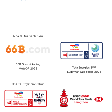
Nhà tài trợ Danh hiệu
66B Gresini Racing
TotalEnergies BWF
MotoGP 2025
Sudirman Cup Finals 2025
Nhà Tài Trợ Chính Thức