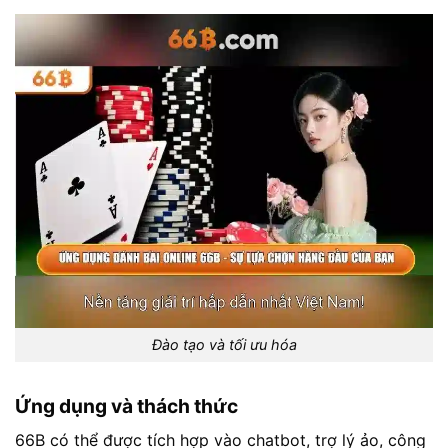
Đào tạo và tối ưu hóa
Ứng dụng và thách thức
66B có thể được tích hợp vào chatbot, trợ lý ảo, công