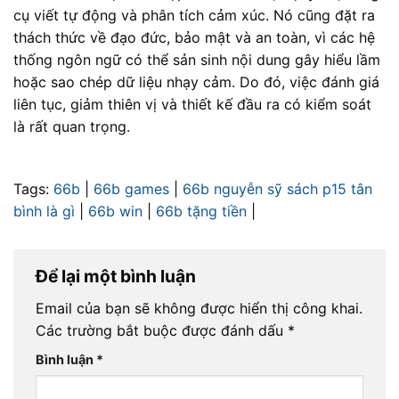
cụ viết tự động và phân tích cảm xúc. Nó cũng đặt ra
thách thức về đạo đức, bảo mật và an toàn, vì các hệ
thống ngôn ngữ có thể sản sinh nội dung gây hiểu lầm
hoặc sao chép dữ liệu nhạy cảm. Do đó, việc đánh giá
liên tục, giảm thiên vị và thiết kế đầu ra có kiểm soát
là rất quan trọng.
Tags:
66b
|
66b games
|
66b nguyễn sỹ sách p15 tân
bình là gì
|
66b win
|
66b tặng tiền
|
Để lại một bình luận
Email của bạn sẽ không được hiển thị công khai.
Các trường bắt buộc được đánh dấu
*
Bình luận
*