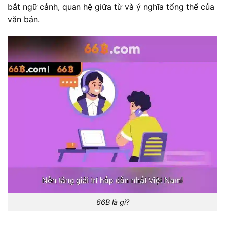
bắt ngữ cảnh, quan hệ giữa từ và ý nghĩa tổng thể của
văn bản.
66B là gì?