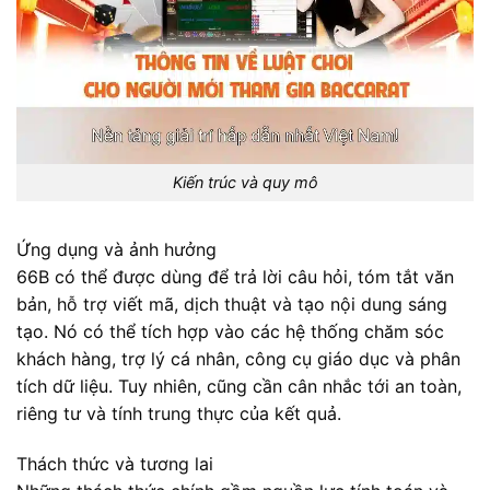
Kiến trúc và quy mô
Ứng dụng và ảnh hưởng
66B có thể được dùng để trả lời câu hỏi, tóm tắt văn
bản, hỗ trợ viết mã, dịch thuật và tạo nội dung sáng
tạo. Nó có thể tích hợp vào các hệ thống chăm sóc
khách hàng, trợ lý cá nhân, công cụ giáo dục và phân
tích dữ liệu. Tuy nhiên, cũng cần cân nhắc tới an toàn,
riêng tư và tính trung thực của kết quả.
Thách thức và tương lai