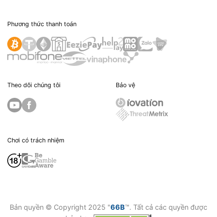
Phương thức thanh toán
Theo dõi chúng tôi
Bảo vệ
Chơi có trách nhiệm
Bản quyền © Copyright 2025 "
66B
™. Tất cả các quyền được