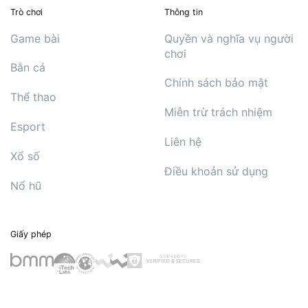
Trò chơi
Thông tin
Game bài
Quyền và nghĩa vụ người
chơi
Bắn cá
Chính sách bảo mật
Thể thao
Miễn trừ trách nhiệm
Esport
Liên hệ
Xổ số
Điều khoản sử dụng
Nổ hũ
Giấy phép