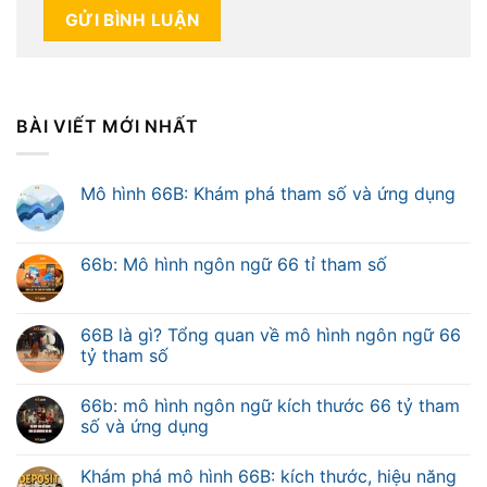
BÀI VIẾT MỚI NHẤT
Mô hình 66B: Khám phá tham số và ứng dụng
66b: Mô hình ngôn ngữ 66 tỉ tham số
66B là gì? Tổng quan về mô hình ngôn ngữ 66
tỷ tham số
66b: mô hình ngôn ngữ kích thước 66 tỷ tham
số và ứng dụng
Khám phá mô hình 66B: kích thước, hiệu năng