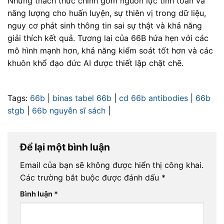
Những thách thức chính gồm nguồn lực tính toán và
năng lượng cho huấn luyện, sự thiên vị trong dữ liệu,
nguy cơ phát sinh thông tin sai sự thật và khả năng
giải thích kết quả. Tương lai của 66B hứa hẹn với các
mô hình mạnh hơn, khả năng kiểm soát tốt hơn và các
khuôn khổ đạo đức AI được thiết lập chặt chẽ.
Tags:
66b
|
binas tabel 66b
|
cd 66b antibodies
|
66b
stgb
|
66b nguyễn sĩ sách
|
Để lại một bình luận
Email của bạn sẽ không được hiển thị công khai.
Các trường bắt buộc được đánh dấu
*
Bình luận
*