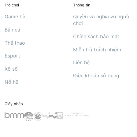
Trò chơi
Thông tin
Game bài
Quyền và nghĩa vụ người
chơi
Bắn cá
Chính sách bảo mật
Thể thao
Miễn trừ trách nhiệm
Esport
Liên hệ
Xổ số
Điều khoản sử dụng
Nổ hũ
Giấy phép