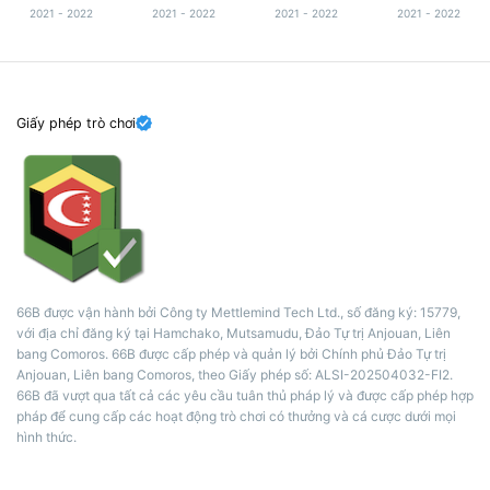
2021 - 2022
2021 - 2022
2021 - 2022
2021 - 2022
Giấy phép trò chơi
66B được vận hành bởi Công ty Mettlemind Tech Ltd., số đăng ký: 15779,
với địa chỉ đăng ký tại Hamchako, Mutsamudu, Đảo Tự trị Anjouan, Liên
bang Comoros. 66B được cấp phép và quản lý bởi Chính phủ Đảo Tự trị
Anjouan, Liên bang Comoros, theo Giấy phép số: ALSI-202504032-FI2.
66B đã vượt qua tất cả các yêu cầu tuân thủ pháp lý và được cấp phép hợp
pháp để cung cấp các hoạt động trò chơi có thưởng và cá cược dưới mọi
hình thức.