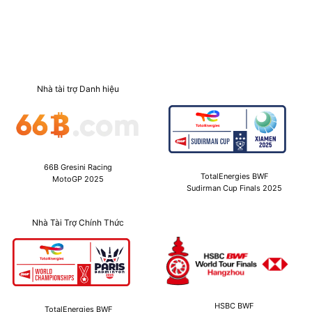
Nhà tài trợ Danh hiệu
66B Gresini Racing
TotalEnergies BWF
MotoGP 2025
Sudirman Cup Finals 2025
Nhà Tài Trợ Chính Thức
HSBC BWF
TotalEnergies BWF