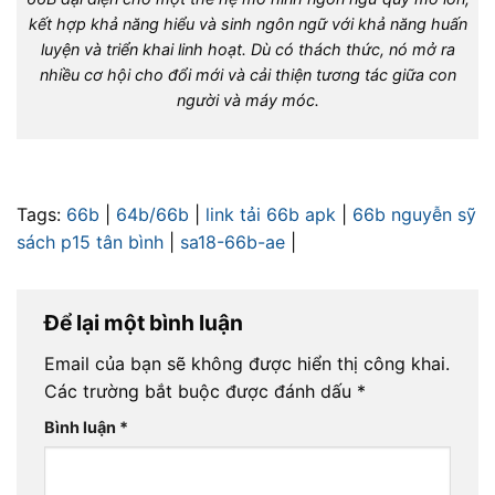
kết hợp khả năng hiểu và sinh ngôn ngữ với khả năng huấn
luyện và triển khai linh hoạt. Dù có thách thức, nó mở ra
nhiều cơ hội cho đổi mới và cải thiện tương tác giữa con
người và máy móc.
Tags:
66b
|
64b/66b
|
link tải 66b apk
|
66b nguyễn sỹ
sách p15 tân bình
|
sa18-66b-ae
|
Để lại một bình luận
Email của bạn sẽ không được hiển thị công khai.
Các trường bắt buộc được đánh dấu
*
Bình luận
*