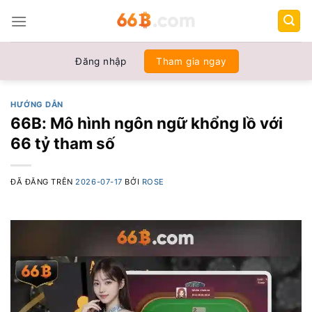
Chuyển
đến
nội
dung
Đăng nhập
Tham gia ngay
HƯỚNG DẪN
66B: Mô hình ngôn ngữ khổng lồ với
66 tỷ tham số
ĐÃ ĐĂNG TRÊN
2026-07-17
BỞI
ROSE