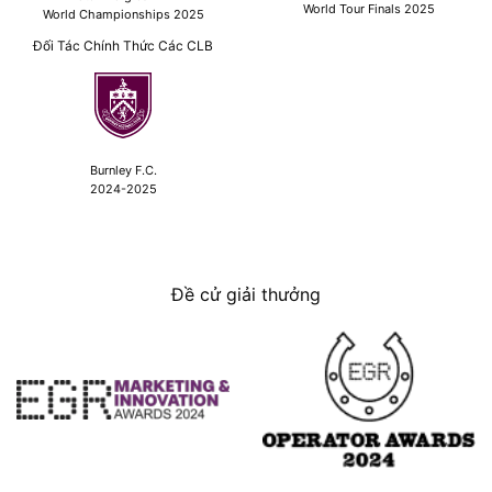
World Tour Finals 2025
World Championships 2025
Đối Tác Chính Thức Các CLB
Burnley F.C.
2024-2025
Đề cử giải thưởng