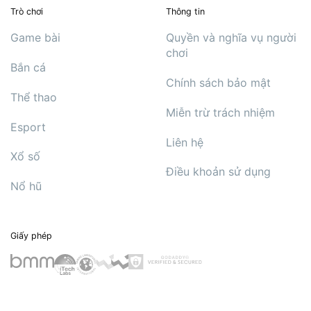
Trò chơi
Thông tin
Game bài
Quyền và nghĩa vụ người
chơi
Bắn cá
Chính sách bảo mật
Thể thao
Miễn trừ trách nhiệm
Esport
Liên hệ
Xổ số
Điều khoản sử dụng
Nổ hũ
Giấy phép