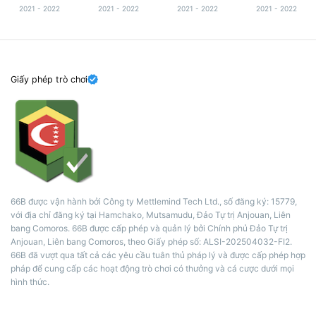
2021 - 2022
2021 - 2022
2021 - 2022
2021 - 2022
Giấy phép trò chơi
66B được vận hành bởi Công ty Mettlemind Tech Ltd., số đăng ký: 15779,
với địa chỉ đăng ký tại Hamchako, Mutsamudu, Đảo Tự trị Anjouan, Liên
bang Comoros. 66B được cấp phép và quản lý bởi Chính phủ Đảo Tự trị
Anjouan, Liên bang Comoros, theo Giấy phép số: ALSI-202504032-FI2.
66B đã vượt qua tất cả các yêu cầu tuân thủ pháp lý và được cấp phép hợp
pháp để cung cấp các hoạt động trò chơi có thưởng và cá cược dưới mọi
hình thức.