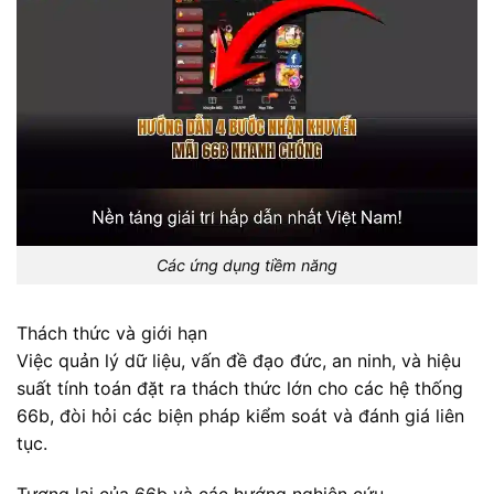
Các ứng dụng tiềm năng
Thách thức và giới hạn
Việc quản lý dữ liệu, vấn đề đạo đức, an ninh, và hiệu
suất tính toán đặt ra thách thức lớn cho các hệ thống
66b, đòi hỏi các biện pháp kiểm soát và đánh giá liên
tục.
Tương lai của 66b và các hướng nghiên cứu