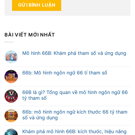
BÀI VIẾT MỚI NHẤT
Mô hình 66B: Khám phá tham số và ứng dụng
66b: Mô hình ngôn ngữ 66 tỉ tham số
66B là gì? Tổng quan về mô hình ngôn ngữ 66
tỷ tham số
66b: mô hình ngôn ngữ kích thước 66 tỷ tham
số và ứng dụng
Khám phá mô hình 66B: kích thước, hiệu năng