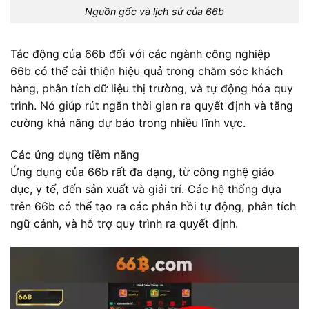
Nguồn gốc và lịch sử của 66b
Tác động của 66b đối với các ngành công nghiệp
66b có thể cải thiện hiệu quả trong chăm sóc khách
hàng, phân tích dữ liệu thị trường, và tự động hóa quy
trình. Nó giúp rút ngắn thời gian ra quyết định và tăng
cường khả năng dự báo trong nhiều lĩnh vực.
Các ứng dụng tiềm năng
Ứng dụng của 66b rất đa dạng, từ công nghệ giáo
dục, y tế, đến sản xuất và giải trí. Các hệ thống dựa
trên 66b có thể tạo ra các phản hồi tự động, phân tích
ngữ cảnh, và hỗ trợ quy trình ra quyết định.