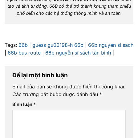
tạo và tính tự động, 66B có thể trở thành khung tham chiếu
phổ biến cho các hệ thống thông minh và an toàn.
Tags:
66b
|
guess gu00198-h 66b
|
66b nguyen si sach
|
66b bus route
|
66b nguyễn sĩ sách tân bình
|
Để lại một bình luận
Email của bạn sẽ không được hiển thị công khai.
Các trường bắt buộc được đánh dấu
*
Bình luận
*