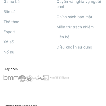
Game bài
Quyền và nghĩa vụ người
chơi
Bắn cá
Chính sách bảo mật
Thể thao
Miễn trừ trách nhiệm
Esport
Liên hệ
Xổ số
Điều khoản sử dụng
Nổ hũ
Giấy phép
Phương thức thanh toán