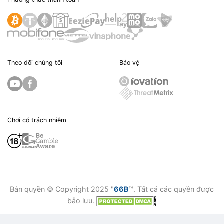
Theo dõi chúng tôi
Bảo vệ
Chơi có trách nhiệm
Bản quyền © Copyright 2025 "
66B
™. Tất cả các quyền được
bảo lưu.