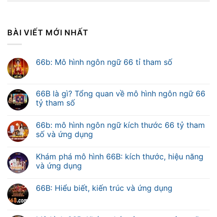
BÀI VIẾT MỚI NHẤT
66b: Mô hình ngôn ngữ 66 tỉ tham số
66B là gì? Tổng quan về mô hình ngôn ngữ 66
tỷ tham số
66b: mô hình ngôn ngữ kích thước 66 tỷ tham
số và ứng dụng
Khám phá mô hình 66B: kích thước, hiệu năng
và ứng dụng
66B: Hiểu biết, kiến trúc và ứng dụng