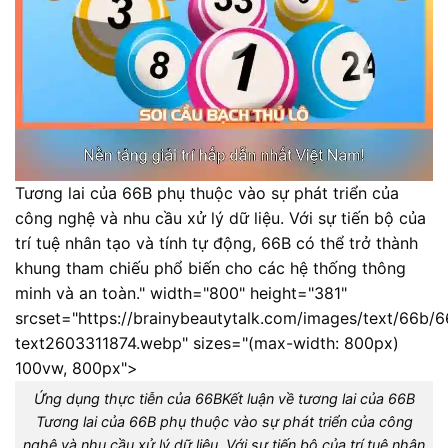
Tương lai của 66B phụ thuộc vào sự phát triển của
công nghệ và nhu cầu xử lý dữ liệu. Với sự tiến bộ của
trí tuệ nhân tạo và tính tự động, 66B có thể trở thành
khung tham chiếu phổ biến cho các hệ thống thông
minh và an toàn.
" width="800" height="381"
srcset="https://brainybeautytalk.com/images/text/66b/6
text2603311874.webp" sizes="(max-width: 800px)
100vw, 800px">
Ứng dụng thực tiễn của 66B
Kết luận về tương lai của 66B
Tương lai của 66B phụ thuộc vào sự phát triển của công
nghệ và nhu cầu xử lý dữ liệu. Với sự tiến bộ của trí tuệ nhân