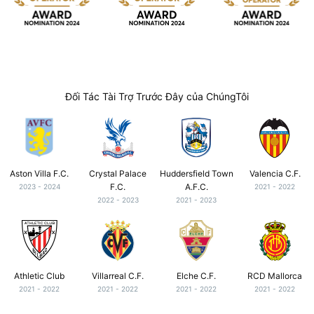
Đối Tác Tài Trợ Trước Đây của ChúngTôi
Aston Villa F.C.
Crystal Palace
Huddersfield Town
Valencia C.F.
F.C.
A.F.C.
2023 - 2024
2021 - 2022
2022 - 2023
2021 - 2023
Athletic Club
Villarreal C.F.
Elche C.F.
RCD Mallorca
2021 - 2022
2021 - 2022
2021 - 2022
2021 - 2022