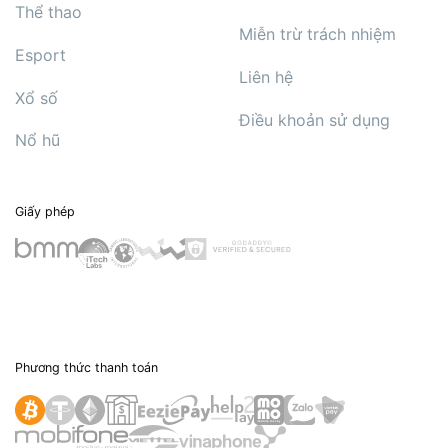
Thể thao
Miễn trừ trách nhiệm
Esport
Liên hệ
Xổ số
Điều khoản sử dụng
Nổ hũ
Giấy phép
Phương thức thanh toán