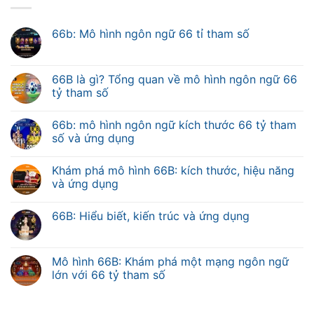
66b: Mô hình ngôn ngữ 66 tỉ tham số
66B là gì? Tổng quan về mô hình ngôn ngữ 66
tỷ tham số
66b: mô hình ngôn ngữ kích thước 66 tỷ tham
số và ứng dụng
Khám phá mô hình 66B: kích thước, hiệu năng
và ứng dụng
66B: Hiểu biết, kiến trúc và ứng dụng
Mô hình 66B: Khám phá một mạng ngôn ngữ
lớn với 66 tỷ tham số