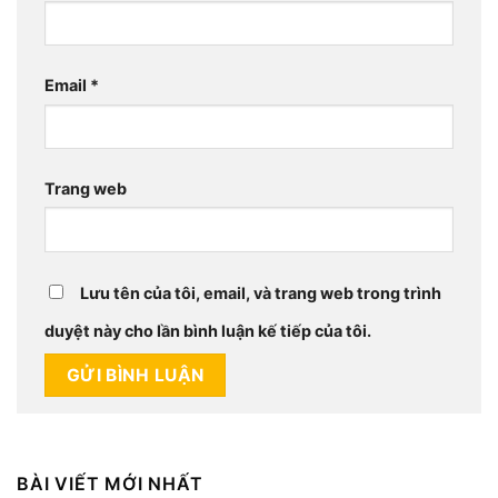
Email
*
Trang web
Lưu tên của tôi, email, và trang web trong trình
duyệt này cho lần bình luận kế tiếp của tôi.
BÀI VIẾT MỚI NHẤT